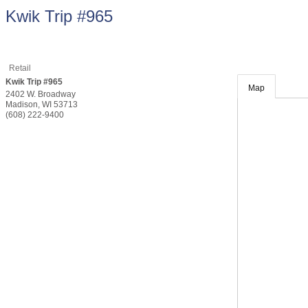
Kwik Trip #965
Retail
Kwik Trip #965
Map
2402 W. Broadway
Madison
,
WI
53713
(608) 222-9400